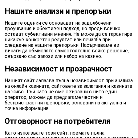
Нашите анализи и препоръки
Нашите оценки се основават на задълбочени
проучвания и обективен подход, но преди всичко
остават субективни мнения. Не може да се гарантира
никакъв конкретен резултат или печалба при
следване на нашите препоръки. Насърчаваме ви
винаги да обмисляте самостоятелно всяко решение,
свързано със залози или избор на казино.
Независимост и прозрачност
Нашият сайт запазва пълна независимост при анализа
на онлайн казината, сайтовете за залагания и казината
на живо. Тъй като не сме свързани с нито един
оператор, можем да предлагаме честни и
безпристрастни препоръки, основани на актуална и
точна информация.
Отговорност на потребителя
Като използвате този сайт, поемате пълна