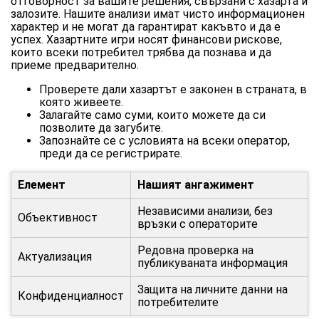
отговорност за вашите решения, свързани с хазарта и
залозите. Нашите анализи имат чисто информационен
характер и не могат да гарантират какъвто и да е
успех. Хазартните игри носят финансови рискове,
които всеки потребител трябва да познава и да
приеме предварително.
Проверете дали хазартът е законен в страната, в
която живеете.
Залагайте само суми, които можете да си
позволите да загубите.
Запознайте се с условията на всеки оператор,
преди да се регистрирате.
Елемент
Нашият ангажимент
Независими анализи, без
Объективност
връзки с операторите
Редовна проверка на
Актуализация
публикуваната информация
Защита на личните данни на
Конфиденциалност
потребителите