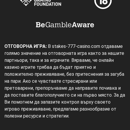
ОТГОВОРНА ИГРА:
В stakes-777-casino.com отдаваме
голямо значение на отговорната игра както за нашите
партньори, така и за играчите. Вярваме, че онлайн
казино игрите трябва да бъдат приятно и
положително преживяване, без притеснения за загуба
на пари. Ако се чувствате стресирани или
претоварени, препоръчваме да направите почивка и
да поставите благополучието си на първо място. За да
Ви помогнем да запазите контрол върху своето
игрово преживяване, предлагаме разнообразие от
полезни ресурси и стратегии.