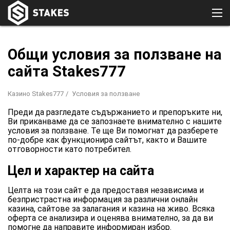
Общи условия за ползване на
сайта Stakes777
Казино Stakes777
Условия за ползване
Преди да разгледате съдържанието и препоръките ни,
Ви приканваме да се запознаете внимателно с нашите
условия за ползване. Те ще Ви помогнат да разберете
по-добре как функционира сайтът, както и Вашите
отговорности като потребител.
Цел и характер на сайта
Целта на този сайт е да предоставя независима и
безпристрастна информация за различни онлайн
казина, сайтове за залагания и казина на живо. Всяка
оферта се анализира и оценява внимателно, за да ви
помогне да направите информиран избор.