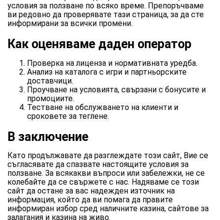
условия за ползване по всяко време. Препоръчваме
ви редовно да проверявате тази страница, за да сте
информирани за всички промени.
Как оценяваме даден оператор
Проверка на лиценза и нормативната уредба.
Анализ на каталога с игри и партньорските
доставчици.
Проучване на условията, свързани с бонусите и
промоциите.
Тестване на обслужването на клиенти и
сроковете за теглене.
В заключение
Като продължавате да разглеждате този сайт, Вие се
съгласявате да спазвате настоящите условия за
ползване. За всякакви въпроси или забележки, не се
колебайте да се свържете с нас. Надяваме се този
сайт да остане за вас надежден източник на
информация, който да ви помага да правите
информиран избор сред наличните казина, сайтове за
залагания и казина на живо.