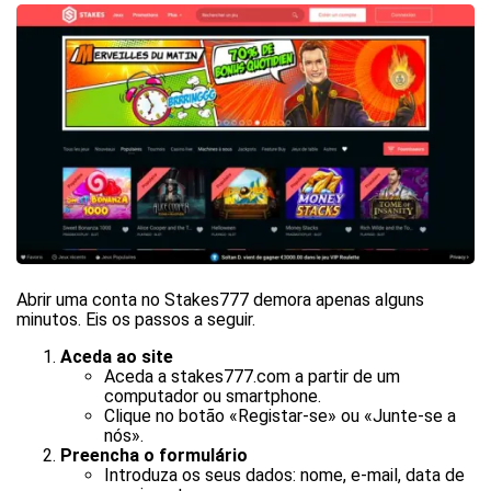
Abrir uma conta no
Stakes777
demora apenas alguns
minutos. Eis os passos a seguir.
Aceda ao site
Aceda a stakes777.com a partir de um
computador ou smartphone.
Clique no botão «Registar-se» ou «Junte-se a
nós».
Preencha o formulário
Introduza os seus dados: nome, e-mail, data de