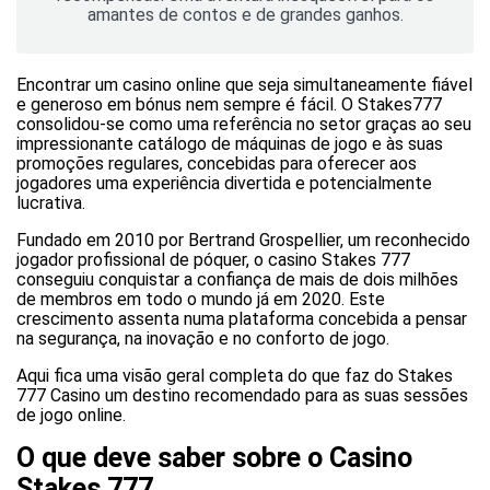
amantes de contos e de grandes ganhos.
Encontrar um casino online que seja simultaneamente fiável
e generoso em bónus nem sempre é fácil. O Stakes777
consolidou-se como uma referência no setor graças ao seu
impressionante catálogo de máquinas de jogo e às suas
promoções regulares, concebidas para oferecer aos
jogadores uma experiência divertida e potencialmente
lucrativa.
Fundado em 2010 por Bertrand Grospellier, um reconhecido
jogador profissional de póquer, o casino Stakes 777
conseguiu conquistar a confiança de mais de dois milhões
de membros em todo o mundo já em 2020. Este
crescimento assenta numa plataforma concebida a pensar
na segurança, na inovação e no conforto de jogo.
Aqui fica uma visão geral completa do que faz do
Stakes
777 Casino
um destino recomendado para as suas sessões
de jogo online.
O que deve saber sobre o Casino
Stakes 777