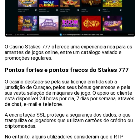
O Casino Stakes 777 oferece uma experiência rica para os
amantes de jogos online, entre um catálogo variado e
promoções regulares.
Pontos fortes e pontos fracos do Stakes 777
O casino destaca-se pela sua licença emitida sob a
jurisdição de Curaçao, pelos seus bónus generosos e pela
sua vasta seleção de máquinas de jogo. O apoio ao cliente
está disponível 24 horas por dia, 7 dias por semana, através
de chat, e-mail e telefone.
A encriptação SSL protege a segurança dos dados, o que
tranquiliza os jogadores que utilizam cartões de crédito ou
criptomoedas.
No entanto, alguns utilizadores consideram que o RTP