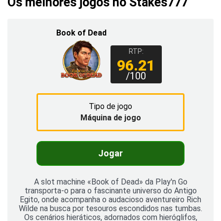
Os melhores jogos no Stakes777
Book of Dead
RTP:
96.21
/100
Tipo de jogo
Máquina de jogo
Jogar
A slot machine «Book of Dead» da Play'n Go
transporta-o para o fascinante universo do Antigo
Egito, onde acompanha o audacioso aventureiro Rich
Wilde na busca por tesouros escondidos nas tumbas.
Os cenários hieráticos, adornados com hieróglifos,