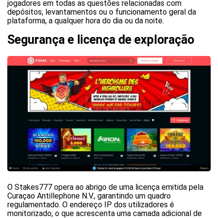
jogadores em todas as questões relacionadas com
depósitos, levantamentos ou o funcionamento geral da
plataforma, a qualquer hora do dia ou da noite.
Segurança e licença de exploração
O Stakes777 opera ao abrigo de uma licença emitida pela
Curaçao Antillephone N.V., garantindo um quadro
regulamentado. O endereço IP dos utilizadores é
monitorizado, o que acrescenta uma camada adicional de