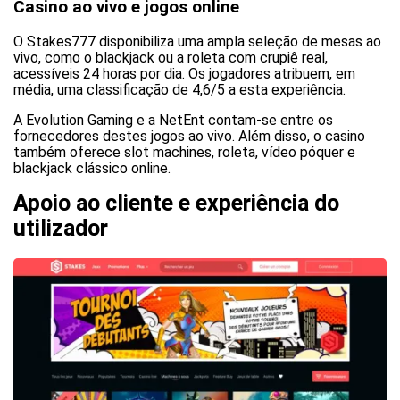
Casino ao vivo e jogos online
O Stakes777 disponibiliza uma ampla seleção de mesas ao
vivo, como o blackjack ou a roleta com crupiê real,
acessíveis 24 horas por dia. Os jogadores atribuem, em
média, uma classificação de 4,6/5 a esta experiência.
A Evolution Gaming e a NetEnt contam-se entre os
fornecedores destes jogos ao vivo. Além disso, o casino
também oferece slot machines, roleta, vídeo póquer e
blackjack clássico online.
Apoio ao cliente e experiência do
utilizador