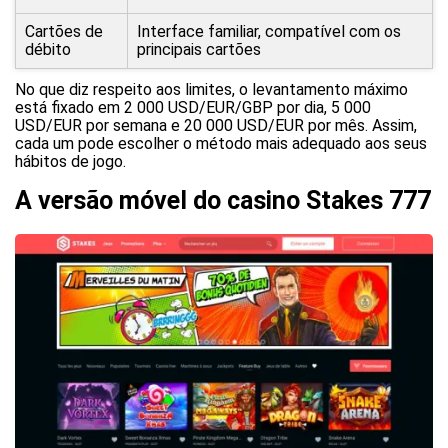
Cartões de
Interface familiar, compatível com os
débito
principais cartões
No que diz respeito aos limites, o levantamento máximo
está fixado em 2 000 USD/EUR/GBP por dia, 5 000
USD/EUR por semana e 20 000 USD/EUR por mês. Assim,
cada um pode escolher o método mais adequado aos seus
hábitos de jogo.
A versão móvel do casino Stakes 777