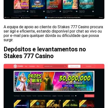
A equipa de apoio ao cliente do Stakes 777 Casino procura
ser ágil e eficiente, estando disponível por chat ao vivo ou
por e-mail para qualquer dúvida ou dificuldade que possa
surgir.
Depósitos e levantamentos no
Stakes 777 Casino