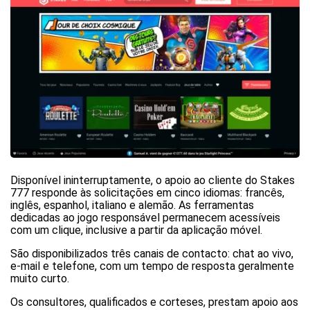
Disponível ininterruptamente, o apoio ao cliente do Stakes
777 responde às solicitações em cinco idiomas: francês,
inglês, espanhol, italiano e alemão. As ferramentas
dedicadas ao jogo responsável permanecem acessíveis
com um clique, inclusive a partir da aplicação móvel.
São disponibilizados três canais de contacto: chat ao vivo,
e-mail e telefone, com um tempo de resposta geralmente
muito curto.
Os consultores, qualificados e corteses, prestam apoio aos