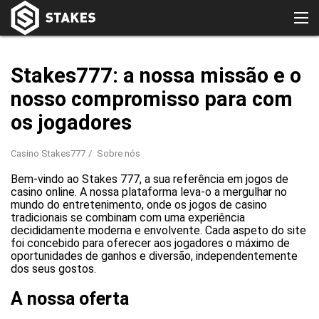
Stakes777: a nossa missão e o
nosso compromisso para com
os jogadores
Casino Stakes777
Sobre nós
Bem-vindo ao Stakes 777, a sua referência em jogos de
casino online. A nossa plataforma leva-o a mergulhar no
mundo do entretenimento, onde os jogos de casino
tradicionais se combinam com uma experiência
decididamente moderna e envolvente. Cada aspeto do site
foi concebido para oferecer aos jogadores o máximo de
oportunidades de ganhos e diversão, independentemente
dos seus gostos.
A nossa oferta