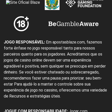
JOGO RESPONSÁVEL:
Em apostasblaze.com, fazemos
forte ênfase no jogo responsável tanto para nossos
parceiros quanto para os jogadores. Acreditamos que os
jogos de casino online devem ser uma experiência
agradável e positiva, sem qualquer se preocupa em perder
dinheiro. Se você estiver chateado ou sobrecarregado,
recomendamos fazer uma pausa para priorizar. seu bem-
estar Para ajudá-lo a manter o controle sobre sua
experiência de jogo no cassino, oferecemos uma variedade
de Recursos e estratégias úteis.
JOGUE COM RESPONSABILIDADE:
Jogar com