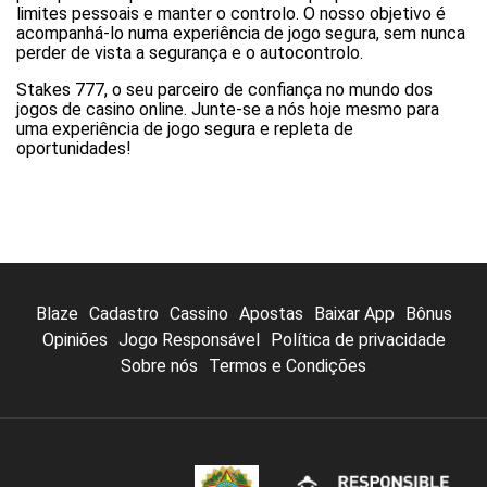
limites pessoais e manter o controlo. O nosso objetivo é
acompanhá-lo numa experiência de jogo segura, sem nunca
perder de vista a segurança e o autocontrolo.
Stakes 777, o seu parceiro de confiança no mundo dos
jogos de casino online. Junte-se a nós hoje mesmo para
uma experiência de jogo segura e repleta de
oportunidades!
Blaze
Cadastro
Cassino
Apostas
Baixar App
Bônus
Opiniões
Jogo Responsável
Política de privacidade
Sobre nós
Termos e Condições