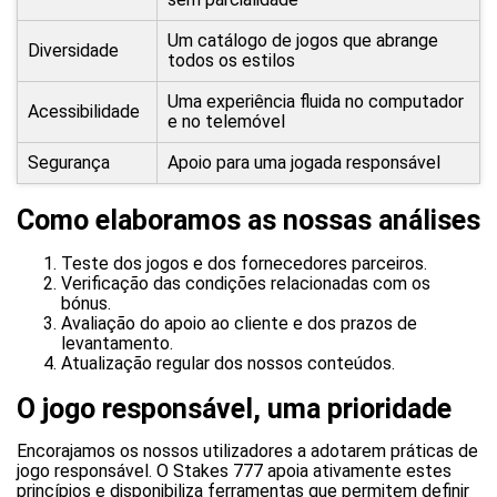
Um catálogo de jogos que abrange
Diversidade
todos os estilos
Uma experiência fluida no computador
Acessibilidade
e no telemóvel
Segurança
Apoio para uma jogada responsável
Como elaboramos as nossas análises
Teste dos jogos e dos fornecedores parceiros.
Verificação das condições relacionadas com os
bónus.
Avaliação do apoio ao cliente e dos prazos de
levantamento.
Atualização regular dos nossos conteúdos.
O jogo responsável, uma prioridade
Encorajamos os nossos utilizadores a adotarem práticas de
jogo responsável. O Stakes 777 apoia ativamente estes
princípios e disponibiliza ferramentas que permitem definir