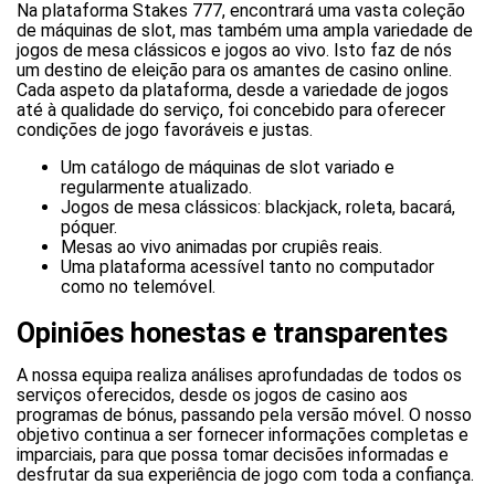
Na plataforma Stakes 777, encontrará uma vasta coleção
de máquinas de slot, mas também uma ampla variedade de
jogos de mesa clássicos e jogos ao vivo. Isto faz de nós
um destino de eleição para os amantes de casino online.
Cada aspeto da plataforma, desde a variedade de jogos
até à qualidade do serviço, foi concebido para oferecer
condições de jogo favoráveis e justas.
Um catálogo de máquinas de slot variado e
regularmente atualizado.
Jogos de mesa clássicos: blackjack, roleta, bacará,
póquer.
Mesas ao vivo animadas por crupiês reais.
Uma plataforma acessível tanto no computador
como no telemóvel.
Opiniões honestas e transparentes
A nossa equipa realiza análises aprofundadas de todos os
serviços oferecidos, desde os jogos de casino aos
programas de bónus, passando pela versão móvel. O nosso
objetivo continua a ser fornecer informações completas e
imparciais, para que possa tomar decisões informadas e
desfrutar da sua experiência de jogo com toda a confiança.