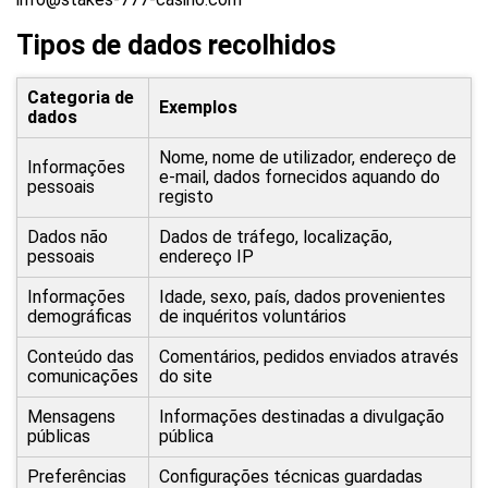
Tipos de dados recolhidos
Categoria de
Exemplos
dados
Nome, nome de utilizador, endereço de
Informações
e-mail, dados fornecidos aquando do
pessoais
registo
Dados não
Dados de tráfego, localização,
pessoais
endereço IP
Informações
Idade, sexo, país, dados provenientes
demográficas
de inquéritos voluntários
Conteúdo das
Comentários, pedidos enviados através
comunicações
do site
Mensagens
Informações destinadas a divulgação
públicas
pública
Preferências
Configurações técnicas guardadas