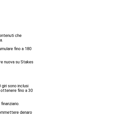
ontenuti che
a.
umulare fino a 180
pre nuova su Stakes
giri sono inclusi
 ottenere fino a 30
finanziario.
scommettere denaro