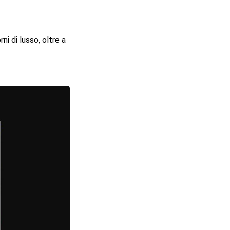
ni di lusso, oltre a