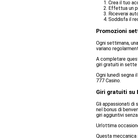
Crea il tuo a
Effettua un p
Riceverai auto
Soddisfa il re
Promozioni set
Ogni settimana, un
variano regolarment
A completare queste
giri gratuiti in sette 
Ogni lunedì segna i
777 Casino.
Giri gratuiti s
Gli appassionati di 
nel bonus di benven
giri aggiuntivi senz
Un'ottima occasione
Questa meccanica p