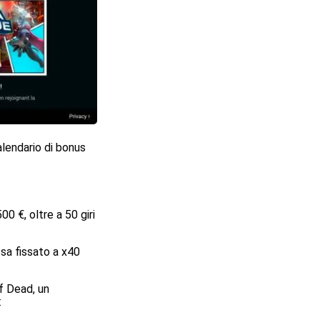
lendario di bonus
0 €, oltre a 50 giri
ssa fissato a x40
of Dead, un
: