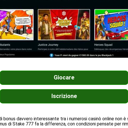
Giocare
Iscrizione
di bonus davvero interessante tra i numerosi casinò online non è 
onus di Stake 777 fa la differenza, con condizioni pensate per rim