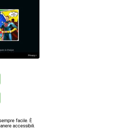
sempre facile. È
anere accessibili.