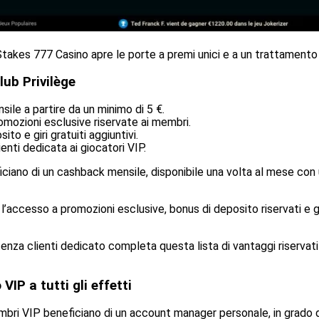
i Stakes 777 Casino apre le porte a premi unici e a un trattamento
lub Privilège
ile a partire da un minimo di 5 €.
mozioni esclusive riservate ai membri.
ito e giri gratuiti aggiuntivi.
enti dedicata ai giocatori VIP.
ciano di un cashback mensile, disponibile una volta al mese con
l’accesso a promozioni esclusive, bonus di deposito riservati e gir
tenza clienti dedicato completa questa lista di vantaggi riservati 
IP a tutti gli effetti
embri VIP beneficiano di un account manager personale, in grado 