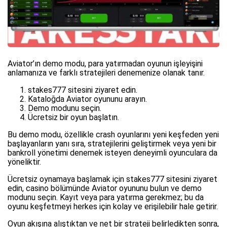
Aviator’ın demo modu, para yatırmadan oyunun işleyişini
anlamanıza ve farklı stratejileri denemenize olanak tanır.
stakes777 sitesini ziyaret edin.
Kataloğda Aviator oyununu arayın.
Demo modunu seçin.
Ücretsiz bir oyun başlatın.
Bu demo modu, özellikle crash oyunlarını yeni keşfeden yeni
başlayanların yanı sıra, stratejilerini geliştirmek veya yeni bir
bankroll yönetimi denemek isteyen deneyimli oyunculara da
yöneliktir.
Ücretsiz oynamaya başlamak için stakes777 sitesini ziyaret
edin, casino bölümünde Aviator oyununu bulun ve demo
modunu seçin. Kayıt veya para yatırma gerekmez; bu da
oyunu keşfetmeyi herkes için kolay ve erişilebilir hale getirir.
Oyun akışına alıştıktan ve net bir strateji belirledikten sonra,