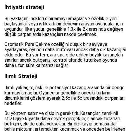
İhtiyatlı strateji
Bu yaklaşım, riskleri sınırlamayı amaçlar ve özellikle yeni
başlayanlar veya istikrarlı bir deneyim arayan oyuncular için
uygundur. İlke şudur: genellikle 1,3x ile 2x arasında değişen
düşük çarpanlarda kazançları nakde çevirmek.
Otomatik Para Çekme özelliğini düşük bir seviyeye
ayarlayarak, oyuncu daha mütevazı ancak daha sık kazançlar
elde eder. Bu yöntem, ara sıra elde edilen büyük kazançları
sınırlar, ancak bütçenizi kontrol altında tutarken oyunda
daha uzun süre kalmanızı sağlar.
Ilımlı Strateji
Ilımlı yaklaşım, risk ile potansiyel kazanç arasında bir denge
kurmayı amaçlar. Oyuncular genellikle önceki turların
dinamiklerini gözlemleyerek 2,5x ile 5x arasındaki çarpanları
hedefler.
Bu yöntem sabır ve disiplin gerektirir. Kazançlar, temkinli
stratejiye kıyasla daha seyrek gerçekleşir, ancak tutarları
belirgin şekilde daha yüksektir. Bir dizi kayıp sonrasında
bahis miktarını artırmaktan kaçınmak ve önceden belirlenen