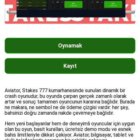
Oynamak
Kayıt
Aviator, Stakes 777 kumarhanesinde sunulan dinamik bir
crash oyunudur; bu oyunda çarpan gerçek zamanlı olarak
artar ve sonuç tamamen oyuncunun kararına bağlıdır. Burada
ne makara, ne sembol ne de ödeme çizgisi vardır: her şey,
bahsinizi doğru zamanda nakde çevirmeye bağlıdır.
Hem yeni başlayanlar hem de deneyimli oyuncular için uygun
olan bu oyun, basit kuralları, ücretsiz demo modu ve esnek
bahis limitleriyle dikkat çekiyor. Aviator, bilgisayar, tablet ve