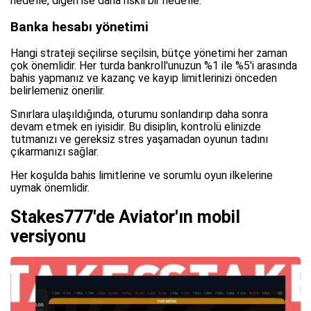
hedefle, diğeri ise daha riskli bir hedefle.
Banka hesabı yönetimi
Hangi strateji seçilirse seçilsin, bütçe yönetimi her zaman
çok önemlidir. Her turda bankroll'unuzun %1 ile %5'i arasında
bahis yapmanız ve kazanç ve kayıp limitlerinizi önceden
belirlemeniz önerilir.
Sınırlara ulaşıldığında, oturumu sonlandırıp daha sonra
devam etmek en iyisidir. Bu disiplin, kontrolü elinizde
tutmanızı ve gereksiz stres yaşamadan oyunun tadını
çıkarmanızı sağlar.
Her koşulda bahis limitlerine ve sorumlu oyun ilkelerine
uymak önemlidir.
Stakes777'de Aviator'ın mobil
versiyonu