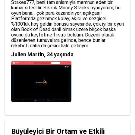
Stakes777, beni tam anlamıyla memnun eden bir
kumar sitesidir. Sık sık Money Stacks oynuyorum; bu
oyun bana… çok para kazandırıyor, açıkçası!
Platformda gezinmek kolay; akıcı ve sezgisel.
%100’lük hoş geldin bonusu sayesinde, çok iyi bir oyun
olan Book of Dead dahil olmak üzere birçok başka
oyunu da keşfetme fırsatı buldum. Düzenli olarak
düzenlenen turnuvalara gelince, bence bunlar
rekabeti daha da çekici hale getiriyor.
Julien Martin, 34 yaşında
Büyüleyici Bir Ortam ve Etkili