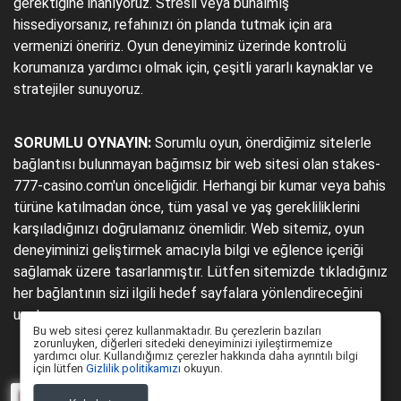
gerektiğine inanıyoruz. Stresli veya bunalmış
hissediyorsanız, refahınızı ön planda tutmak için ara
vermenizi öneririz. Oyun deneyiminiz üzerinde kontrolü
korumanıza yardımcı olmak için, çeşitli yararlı kaynaklar ve
stratejiler sunuyoruz.
SORUMLU OYNAYIN:
Sorumlu oyun, önerdiğimiz sitelerle
bağlantısı bulunmayan bağımsız bir web sitesi olan stakes-
777-casino.com'un önceliğidir. Herhangi bir kumar veya bahis
türüne katılmadan önce, tüm yasal ve yaş gerekliliklerini
karşıladığınızı doğrulamanız önemlidir. Web sitemiz, oyun
deneyiminizi geliştirmek amacıyla bilgi ve eğlence içeriği
sağlamak üzere tasarlanmıştır. Lütfen sitemizde tıkladığınız
her bağlantının sizi ilgili hedef sayfalara yönlendireceğini
unutmayın.
Bu web sitesi çerez kullanmaktadır. Bu çerezlerin bazıları
zorunluyken, diğerleri sitedeki deneyiminizi iyileştirmemize
yardımcı olur. Kullandığımız çerezler hakkında daha ayrıntılı bilgi
için lütfen
Gizlilik politikamızı
okuyun.