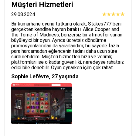
Müşteri Hizmetleri
29.08.2024
Bir kumarhane oyunu tutkunu olarak, Stakes777 beni
gerçekten kendine hayran bıraktı. Alice Cooper and
the Tome of Madness, benzersiz bir atmosfer sunan
büyüleyici bir oyun. Ayrıca ücretsiz döndürme
promosyonlarından da yararlandım; bu sayede fazla
para harcamadan eğlencenin tadını daha uzun süre
sürdürebildim. Müşteri hizmetleri hızlı ve verimli;
platformları ise o kadar güvenli ki, neredeyse rahatsız
edici bile denebilir. Oyun oynarken içim çok rahat.
Sophie Lefèvre, 27 yaşında