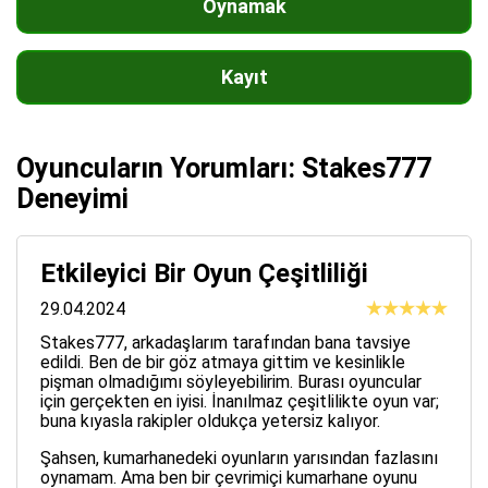
Oynamak
Kayıt
Oyuncuların Yorumları: Stakes777
Deneyimi
Etkileyici Bir Oyun Çeşitliliği
29.04.2024
Stakes777, arkadaşlarım tarafından bana tavsiye
edildi. Ben de bir göz atmaya gittim ve kesinlikle
pişman olmadığımı söyleyebilirim. Burası oyuncular
için gerçekten en iyisi. İnanılmaz çeşitlilikte oyun var;
buna kıyasla rakipler oldukça yetersiz kalıyor.
Şahsen, kumarhanedeki oyunların yarısından fazlasını
oynamam. Ama ben bir çevrimiçi kumarhane oyunu