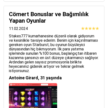
Cömert Bonuslar ve Bağımlılık
Yapan Oyunlar
11.02.2024
Stakes777 kumarhanesine düzenli olarak gidiyorum
ve kesinlikle tavsiye ederim. Benim için kaçırılmaması
gereken oyun Starburst; bu oyunun büyüleyici
dünyasından hiç bıkmıyorum. İlk para yatırma
işleminde sunulan %100 bonus, başlangıçtan itibaren
kazanma şansınızı en üst düzeye çıkarmanızı sağlıyor.
Ardından gelen sayısız promosyonla birlikte
heyecanınız giderek artıyor ve tekrar gelmek
istiyorsunuz.
Antoine Girard, 31 yaşında