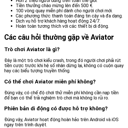
Hơn 2 triệu người dùng trên toàn thế giới.
Tiền thưởng chào mừng lên đến 500 €.
100 vòng quay miễn phí dành cho người chơi mới.
Các phương thức thanh toán đáng tin cậy và đa dạng.
Dịch vụ hỗ trợ khách hàng hoạt động 24/7.
Hoàn toàn tương thích với các thiết bị di động.
Các câu hỏi thường gặp về Aviator
Trò chơi Aviator là gì?
Đây là một trò chơi kiểu crash, trong đó người chơi phải rút
tiền cược trước khi hệ số nhân dừng lại, không có cuộn quay
hay các biểu tượng truyền thống.
Có thể chơi Aviator miễn phí không?
Đúng vậy, có chế độ chơi thử miễn phí không cần nạp tiền
để bạn có thể trải nghiệm trò chơi mà không lo rủi ro.
Phiên bản di động có được hỗ trợ không?
Đúng vậy, Aviator hoạt động hoàn hảo trên Android và iOS
ngay trên trình duyệt.