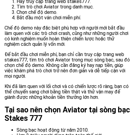
Hãy truy cập trang web stakes777.
Tìm trò chơi Aviator trong danh mục.
Chọn chế độ demo.
Bắt đầu một ván chơi miễn phí.
Chế độ demo này đặc biệt phù hợp với người mới bắt đầu
làm quen với các trò chơi crash, cũng như những người chơi
có kinh nghiệm muốn hoàn thiện chiến lược hoặc thử
nghiệm cách quản lý vốn mới.
Để bắt đầu chơi miễn phí, bạn chỉ cần truy cập trang web
stakes777, tìm trò chơi Aviator trong mục sòng bạc, sau đó
chọn chế độ demo. Không cần đăng ký hay nạp tiền, giúp
việc khám phá trò chơi trở nên đơn giản và dễ tiếp cận với
mọi người.
Khi đã làm quen với lối chơi và có chiến lược rõ ràng, bạn có
thể chuyển sang chơi bằng tiền thật và thử vận may để
giành được những khoản tiền thưởng lớn hơn.
Tại sao nên chọn Aviator tại sòng bạc
Stakes 777
Sòng bạc hoạt động từ năm 2010.