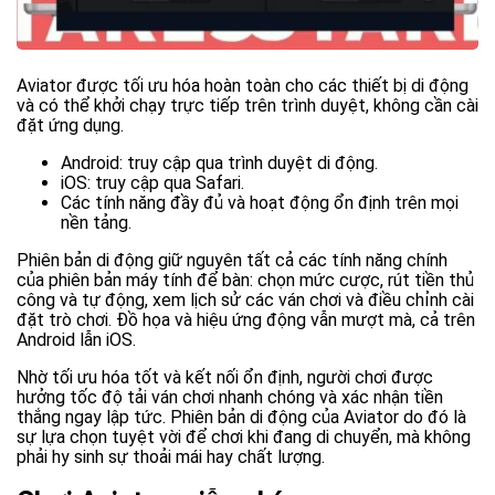
Aviator được tối ưu hóa hoàn toàn cho các thiết bị di động
và có thể khởi chạy trực tiếp trên trình duyệt, không cần cài
đặt ứng dụng.
Android: truy cập qua trình duyệt di động.
iOS: truy cập qua Safari.
Các tính năng đầy đủ và hoạt động ổn định trên mọi
nền tảng.
Phiên bản di động giữ nguyên tất cả các tính năng chính
của phiên bản máy tính để bàn: chọn mức cược, rút tiền thủ
công và tự động, xem lịch sử các ván chơi và điều chỉnh cài
đặt trò chơi. Đồ họa và hiệu ứng động vẫn mượt mà, cả trên
Android lẫn iOS.
Nhờ tối ưu hóa tốt và kết nối ổn định, người chơi được
hưởng tốc độ tải ván chơi nhanh chóng và xác nhận tiền
thắng ngay lập tức. Phiên bản di động của Aviator do đó là
sự lựa chọn tuyệt vời để chơi khi đang di chuyển, mà không
phải hy sinh sự thoải mái hay chất lượng.