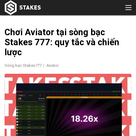
Chơi Aviator tại sòng bạc
Stakes 777: quy tắc và chiến
lược
Sòng bạc Stakes777
Aviator