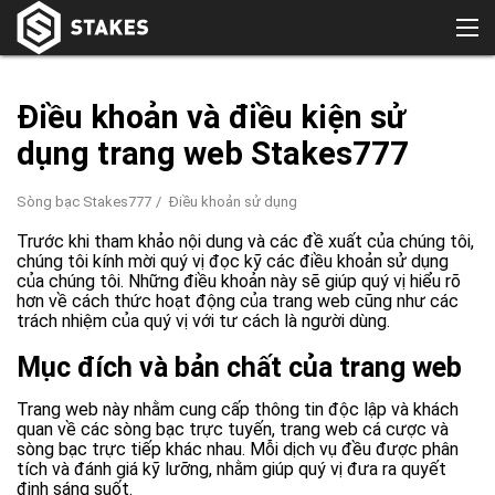
Điều khoản và điều kiện sử
dụng trang web Stakes777
Sòng bạc Stakes777
Điều khoản sử dụng
Trước khi tham khảo nội dung và các đề xuất của chúng tôi,
chúng tôi kính mời quý vị đọc kỹ các điều khoản sử dụng
của chúng tôi. Những điều khoản này sẽ giúp quý vị hiểu rõ
hơn về cách thức hoạt động của trang web cũng như các
trách nhiệm của quý vị với tư cách là người dùng.
Mục đích và bản chất của trang web
Trang web này nhằm cung cấp thông tin độc lập và khách
quan về các sòng bạc trực tuyến, trang web cá cược và
sòng bạc trực tiếp khác nhau. Mỗi dịch vụ đều được phân
tích và đánh giá kỹ lưỡng, nhằm giúp quý vị đưa ra quyết
định sáng suốt.