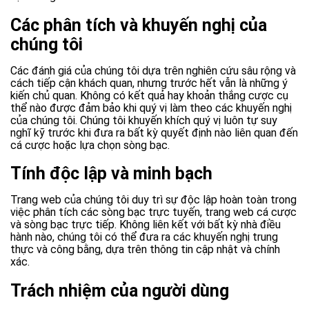
Các phân tích và khuyến nghị của
chúng tôi
Các đánh giá của chúng tôi dựa trên nghiên cứu sâu rộng và
cách tiếp cận khách quan, nhưng trước hết vẫn là những ý
kiến chủ quan. Không có kết quả hay khoản thắng cược cụ
thể nào được đảm bảo khi quý vị làm theo các khuyến nghị
của chúng tôi. Chúng tôi khuyến khích quý vị luôn tự suy
nghĩ kỹ trước khi đưa ra bất kỳ quyết định nào liên quan đến
cá cược hoặc lựa chọn sòng bạc.
Tính độc lập và minh bạch
Trang web của chúng tôi duy trì sự độc lập hoàn toàn trong
việc phân tích các sòng bạc trực tuyến, trang web cá cược
và sòng bạc trực tiếp. Không liên kết với bất kỳ nhà điều
hành nào, chúng tôi có thể đưa ra các khuyến nghị trung
thực và công bằng, dựa trên thông tin cập nhật và chính
xác.
Trách nhiệm của người dùng