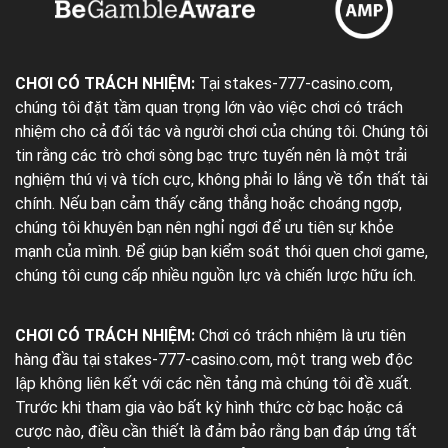
CHƠI CÓ TRÁCH NHIỆM:
Tại stakes-777-casino.com,
chúng tôi đặt tầm quan trọng lớn vào việc chơi có trách
nhiệm cho cả đối tác và người chơi của chúng tôi. Chúng tôi
tin rằng các trò chơi sòng bạc trực tuyến nên là một trải
nghiệm thú vị và tích cực, không phải lo lắng về tổn thất tài
chính. Nếu bạn cảm thấy căng thẳng hoặc choáng ngợp,
chúng tôi khuyên bạn nên nghỉ ngơi để ưu tiên sự khỏe
mạnh của mình. Để giúp bạn kiểm soát thói quen chơi game,
chúng tôi cung cấp nhiều nguồn lực và chiến lược hữu ích.
CHƠI CÓ TRÁCH NHIỆM:
Chơi có trách nhiệm là ưu tiên
hàng đầu tại stakes-777-casino.com, một trang web độc
lập không liên kết với các nền tảng mà chúng tôi đề xuất.
Trước khi tham gia vào bất kỳ hình thức cờ bạc hoặc cá
cược nào, điều cần thiết là đảm bảo rằng bạn đáp ứng tất