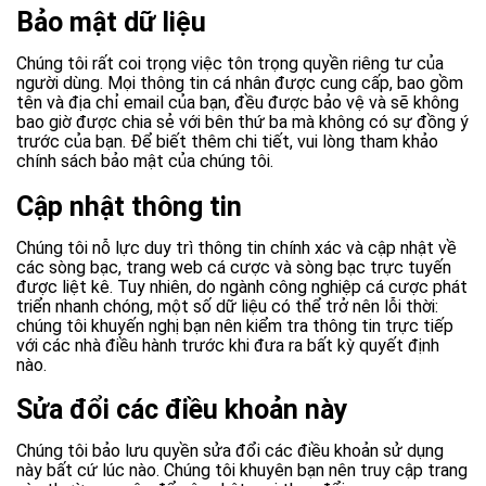
Bảo mật dữ liệu
Chúng tôi rất coi trọng việc tôn trọng quyền riêng tư của
người dùng. Mọi thông tin cá nhân được cung cấp, bao gồm
tên và địa chỉ email của bạn, đều được bảo vệ và sẽ không
bao giờ được chia sẻ với bên thứ ba mà không có sự đồng ý
trước của bạn. Để biết thêm chi tiết, vui lòng tham khảo
chính
sách bảo mật
của chúng tôi.
Cập nhật thông tin
Chúng tôi nỗ lực duy trì thông tin chính xác và cập nhật về
các sòng bạc, trang web cá cược và sòng bạc trực tuyến
được liệt kê. Tuy nhiên, do ngành công nghiệp cá cược phát
triển nhanh chóng, một số dữ liệu có thể trở nên lỗi thời:
chúng tôi khuyến nghị bạn nên kiểm tra thông tin trực tiếp
với các nhà điều hành trước khi đưa ra bất kỳ quyết định
nào.
Sửa đổi các điều khoản này
Chúng tôi bảo lưu quyền sửa đổi các điều khoản sử dụng
này bất cứ lúc nào. Chúng tôi khuyên bạn nên truy cập trang