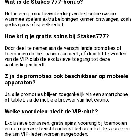
Wat is de Stakes 777-bonus?
Het is een promotieaanbieding van het online casino
waarmee spelers extra beloningen kunnen ontvangen, zoals
gratis spins of speelkrediet.
Hoe krijg je gratis spins bij Stakes777?
Door deel te nemen aan de verschillende promoties of
toernooien die het casino aanbiedt, of door lid te worden
van de VIP-club die exclusieve toegang tot deze
aanbiedingen biedt.
Zijn de promoties ook beschikbaar op mobiele
apparaten?
Ja, alle promoties blijven toegankelijk via een smartphone
of tablet, via de mobiele browser van het casino.
Welke voordelen biedt de VIP-club?
Exclusieve bonussen, gratis spins, voorrang bij toernooien
en een speciale berichtendienst behoren tot de voordelen
die aan VIP-leden worden aangeboden.