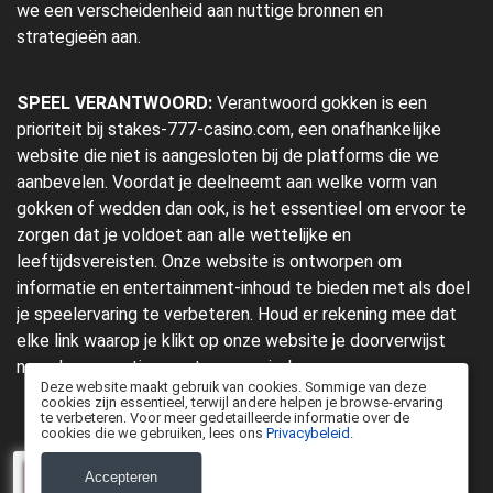
we een verscheidenheid aan nuttige bronnen en
strategieën aan.
SPEEL VERANTWOORD:
Verantwoord gokken is een
prioriteit bij stakes-777-casino.com, een onafhankelijke
website die niet is aangesloten bij de platforms die we
aanbevelen. Voordat je deelneemt aan welke vorm van
gokken of wedden dan ook, is het essentieel om ervoor te
zorgen dat je voldoet aan alle wettelijke en
leeftijdsvereisten. Onze website is ontworpen om
informatie en entertainment-inhoud te bieden met als doel
je speelervaring te verbeteren. Houd er rekening mee dat
elke link waarop je klikt op onze website je doorverwijst
naar de respectieve externe pagina's.
Deze website maakt gebruik van cookies. Sommige van deze
cookies zijn essentieel, terwijl andere helpen je browse-ervaring
te verbeteren. Voor meer gedetailleerde informatie over de
cookies die we gebruiken, lees ons
Privacybeleid
.
Email:
info@stakes-777-casino.com
©
stakes-777-
Accepteren
casino.com