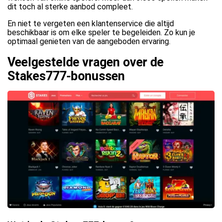
dit toch al sterke aanbod compleet.
En niet te vergeten een klantenservice die altijd
beschikbaar is om elke speler te begeleiden. Zo kun je
optimaal genieten van de aangeboden ervaring.
Veelgestelde vragen over de
Stakes777-bonussen