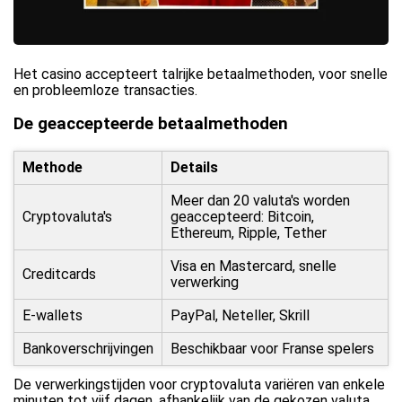
Het casino accepteert talrijke betaalmethoden, voor snelle
en probleemloze transacties.
De geaccepteerde betaalmethoden
Methode
Details
Meer dan 20 valuta's worden
Cryptovaluta's
geaccepteerd: Bitcoin,
Ethereum, Ripple, Tether
Visa en Mastercard, snelle
Creditcards
verwerking
E-wallets
PayPal, Neteller, Skrill
Bankoverschrijvingen
Beschikbaar voor Franse spelers
De verwerkingstijden voor cryptovaluta variëren van enkele
minuten tot vijf dagen, afhankelijk van de gekozen valuta.