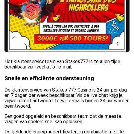
Het klantenserviceteam van Stakes777 is te allen tijde
bereikbaar via livechat of e-mail.
Snelle en efficiënte ondersteuning
De klantenservice van Stakes 777 Casino is 24 uur per dag
en 7 dagen per week beschikbaar. Via de live chat krijg je
vrijwel direct antwoord, terwijl e-mails binnen 24 uur worden
beantwoord.
Een goed opgeleid en beschikbaar team dat de meeste
vragen van spelers snel kan oplossen.
De geldende encryptiecertificaten, in combinatie met de