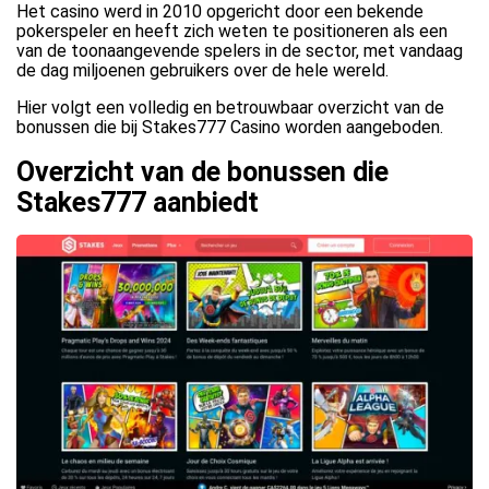
Het casino werd in 2010 opgericht door een bekende
pokerspeler en heeft zich weten te positioneren als een
van de toonaangevende spelers in de sector, met vandaag
de dag miljoenen gebruikers over de hele wereld.
Hier volgt een volledig en betrouwbaar overzicht van de
bonussen die bij Stakes777 Casino worden aangeboden.
Overzicht van de bonussen die
Stakes777 aanbiedt