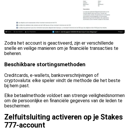
Zodra het account is geactiveerd, zijn er verschillende
snelle en veilige manieren om je financiële transacties te
beheren.
Beschikbare stortingsmethoden
Creditcards, e-wallets, bankoverschrijvingen of
cryptovaluta: elke speler vindt de methode die het beste
bij hem past.
Elke betaalmethode voldoet aan strenge veiligheidsnormen
om de persoonlijke en financiële gegevens van de leden te
beschermen.
Zelfuitsluiting activeren op je Stakes
777-account