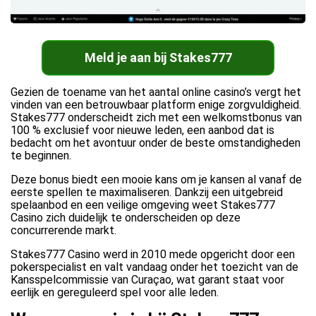
Meld je aan bij Stakes777
Gezien de toename van het aantal online casino’s vergt het
vinden van een betrouwbaar platform enige zorgvuldigheid.
Stakes777 onderscheidt zich met een welkomstbonus van
100 % exclusief voor nieuwe leden, een aanbod dat is
bedacht om het avontuur onder de beste omstandigheden
te beginnen.
Deze bonus biedt een mooie kans om je kansen al vanaf de
eerste spellen te maximaliseren. Dankzij een uitgebreid
spelaanbod en een veilige omgeving weet Stakes777
Casino zich duidelijk te onderscheiden op deze
concurrerende markt.
Stakes777 Casino werd in 2010 mede opgericht door een
pokerspecialist en valt vandaag onder het toezicht van de
Kansspelcommissie van Curaçao, wat garant staat voor
eerlijk en gereguleerd spel voor alle leden.