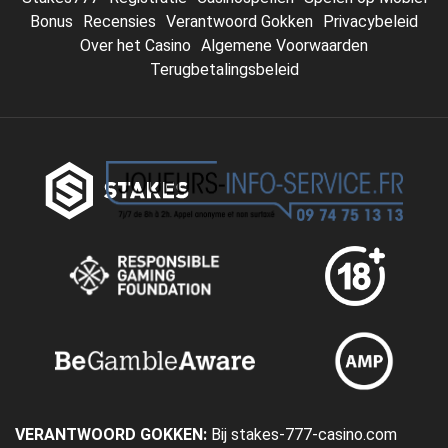
Bonus
Recensies
Verantwoord Gokken
Privacybeleid
Over het Casino
Algemene Voorwaarden
Terugbetalingsbeleid
VERANTWOORD GOKKEN:
Bij stakes-777-casino.com