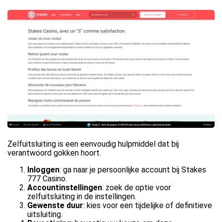
Zelfuitsluiting is een eenvoudig hulpmiddel dat bij
verantwoord gokken hoort.
Inloggen
: ga naar je persoonlijke account bij Stakes
777 Casino.
Accountinstellingen
: zoek de optie voor
zelfuitsluiting in de instellingen.
Gewenste duur
: kies voor een tijdelijke of definitieve
uitsluiting.