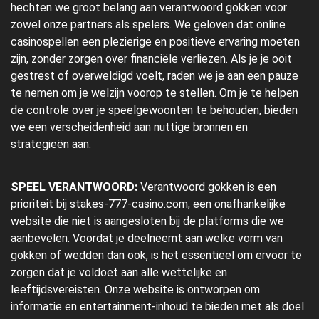
hechten we groot belang aan verantwoord gokken voor
zowel onze partners als spelers. We geloven dat online
casinospellen een plezierige en positieve ervaring moeten
zijn, zonder zorgen over financiële verliezen. Als je je ooit
gestrest of overweldigd voelt, raden we je aan een pauze
te nemen om je welzijn voorop te stellen. Om je te helpen
de controle over je speelgewoonten te behouden, bieden
we een verscheidenheid aan nuttige bronnen en
strategieën aan.
SPEEL VERANTWOORD:
Verantwoord gokken is een
prioriteit bij stakes-777-casino.com, een onafhankelijke
website die niet is aangesloten bij de platforms die we
aanbevelen. Voordat je deelneemt aan welke vorm van
gokken of wedden dan ook, is het essentieel om ervoor te
zorgen dat je voldoet aan alle wettelijke en
leeftijdsvereisten. Onze website is ontworpen om
informatie en entertainment-inhoud te bieden met als doel