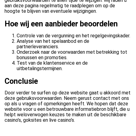
gebruiksvoorwaarden te allen tijde te wijzigen. Wij raden u
aan deze pagina regelmatig te raadplegen om op de
hoogte te blijven van eventuele wijzigingen.
Hoe wij een aanbieder beoordelen
Controle van de vergunning en het regelgevingskader.
Analyse van het spelaanbod en de
partnerleveranciers.
Onderzoek naar de voorwaarden met betrekking tot
bonussen en promoties.
Test van de klantenservice en de
uitbetalingstermijnen.
Conclusie
Door verder te surfen op deze website gaat u akkoord met
deze gebruiksvoorwaarden. Neem gerust contact met ons
op als u vragen of opmerkingen heeft. We hopen dat deze
website voor u een betrouwbare informatiebron blijft, die u
helpt weloverwogen keuzes te maken uit de beschikbare
casino’s, goksites en live casino’s.