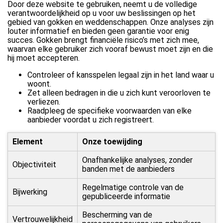
Door deze website te gebruiken, neemt u de volledige
verantwoordelijkheid op u voor uw beslissingen op het
gebied van gokken en weddenschappen. Onze analyses zijn
louter informatief en bieden geen garantie voor enig
succes. Gokken brengt financiële risico’s met zich mee,
waarvan elke gebruiker zich vooraf bewust moet zijn en die
hij moet accepteren.
Controleer of kansspelen legaal zijn in het land waar u
woont.
Zet alleen bedragen in die u zich kunt veroorloven te
verliezen.
Raadpleeg de specifieke voorwaarden van elke
aanbieder voordat u zich registreert.
Element
Onze toewijding
Onafhankelijke analyses, zonder
Objectiviteit
banden met de aanbieders
Regelmatige controle van de
Bijwerking
gepubliceerde informatie
Bescherming van de
Vertrouwelijkheid