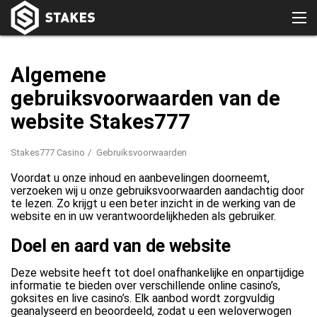
Algemene
gebruiksvoorwaarden van de
website Stakes777
Stakes777 Casino
Gebruiksvoorwaarden
Voordat u onze inhoud en aanbevelingen doorneemt,
verzoeken wij u onze gebruiksvoorwaarden aandachtig door
te lezen. Zo krijgt u een beter inzicht in de werking van de
website en in uw verantwoordelijkheden als gebruiker.
Doel en aard van de website
Deze website heeft tot doel onafhankelijke en onpartijdige
informatie te bieden over verschillende online casino’s,
goksites en live casino’s. Elk aanbod wordt zorgvuldig
geanalyseerd en beoordeeld, zodat u een weloverwogen