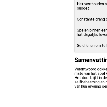
Het vasthouden a
budget
Constante drang o
Spelen binnen een
het dagelijks leve
Geld lenen om te 
Samenvatti
Verantwoord gokken
mate van het spel k
Het doel blijft in 
zelfbeheersing en 
van hun ervaring ge