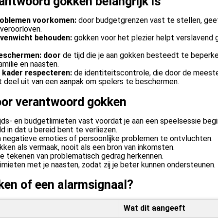
ntwoord gokken belangrijk is
problemen voorkomen:
door budgetgrenzen vast te stellen, geef
 veroorloven.
evenwicht behouden:
gokken voor het plezier helpt verslavend 
beschermen: door
de tijd die je aan gokken besteedt te beperken
amilie en naasten.
k kader respecteren:
de identiteitscontrole, die door de meest
t deel uit van een aanpak om spelers te beschermen.
oor verantwoord gokken
tijds- en budgetlimieten vast voordat je aan een speelsessie begi
d in dat u bereid bent te verliezen.
 negatieve emoties of persoonlijke problemen te ontvluchten.
en als vermaak, nooit als een bron van inkomsten.
te tekenen van problematisch gedrag herkennen.
limieten met je naasten, zodat zij je beter kunnen ondersteunen.
en of een alarmsignaal?
Wat dit aangeeft