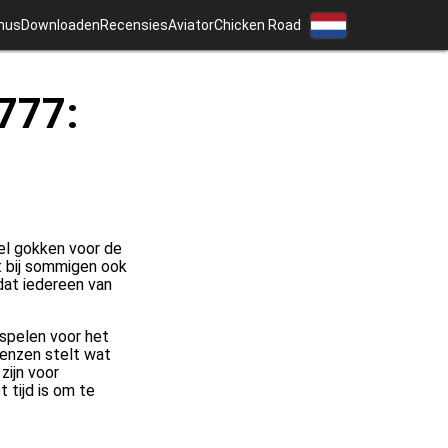
nus
Downloaden
Recensies
Aviator
Chicken Road
777:
el gokken voor de
t bij sommigen ook
dat iedereen van
spelen voor het
grenzen stelt wat
zijn voor
 tijd is om te