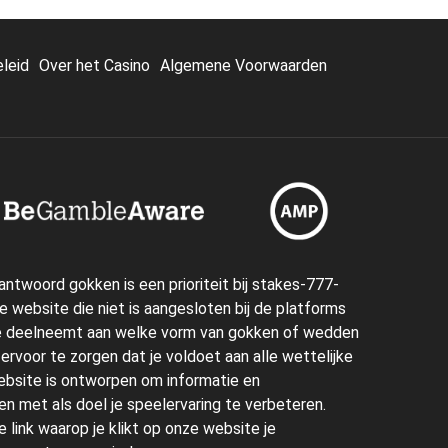
leid
Over het Casino
Algemene Voorwaarden
ntwoord gokken is een prioriteit bij stakes-777-
e website die niet is aangesloten bij de platforms
je deelneemt aan welke vorm van gokken of wedden
ervoor te zorgen dat je voldoet aan alle wettelijke
website is ontworpen om informatie en
n met als doel je speelervaring te verbeteren.
 link waarop je klikt op onze website je