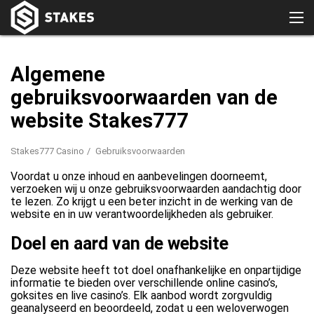
Algemene
gebruiksvoorwaarden van de
website Stakes777
Stakes777 Casino
Gebruiksvoorwaarden
Voordat u onze inhoud en aanbevelingen doorneemt,
verzoeken wij u onze gebruiksvoorwaarden aandachtig door
te lezen. Zo krijgt u een beter inzicht in de werking van de
website en in uw verantwoordelijkheden als gebruiker.
Doel en aard van de website
Deze website heeft tot doel onafhankelijke en onpartijdige
informatie te bieden over verschillende online casino’s,
goksites en live casino’s. Elk aanbod wordt zorgvuldig
geanalyseerd en beoordeeld, zodat u een weloverwogen