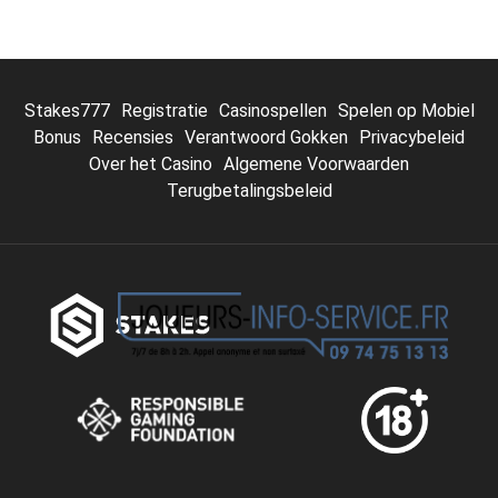
Stakes777
Registratie
Casinospellen
Spelen op Mobiel
Bonus
Recensies
Verantwoord Gokken
Privacybeleid
Over het Casino
Algemene Voorwaarden
Terugbetalingsbeleid