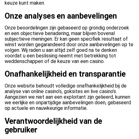
keuze kunt maken.
Onze analyses en aanbevelingen
Onze beoordelingen zijn gebaseerd op grondig onderzoek
en een objectieve benadering, maar blijven bovenal
subjectieve meningen. Er kan geen specifiek resultaat of
winst worden gegarandeerd door onze aanbevelingen op te
volgen. Wij raden u aan altijd zelf goed na te denken
voordat u een beslissing neemt met betrekking tot
weddenschappen of de keuze van een casino.
Onafhankelijkheid en transparantie
Onze website behoudt volledige onafhankelijkheid bij de
analyse van online casino’s, goksites en live casino’s.
Aangezien we niet aan een exploitant zijn gelieerd, kunnen
we eerlijke en onpartijdige aanbevelingen doen, gebaseerd
op actuele en nauwkeurige informatie.
Verantwoordelijkheid van de
gebruiker